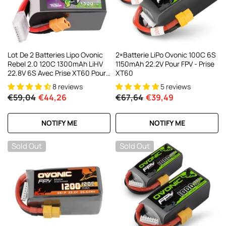
Lot De 2 Batteries Lipo Ovonic
2×Batterie LiPo Ovonic 100C 6S
Rebel 2.0 120C 1300mAh LiHV
1150mAh 22.2V Pour FPV - Prise
22,8V 6S Avec Prise XT60 Pour
XT60
Drone FPV De 5 À 6 Pouces,
8 reviews
5 reviews
Course Freestyle Et Vol FPV
€59,04
€44,26
€67,64
€39,49
Longue Distance
NOTIFY ME
NOTIFY ME
Sold Out
Sold Out