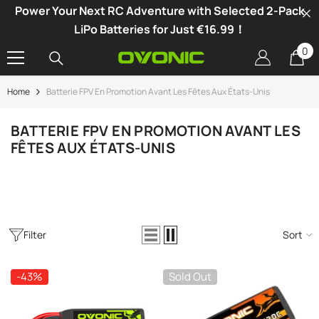
Power Your Next RC Adventure with Selected 2-Pack
SKIP TO CONTENT
LiPo Batteries for Just €16.99！
0
0
it
Home
Batterie FPV En Promotion Avant Les Fêtes Aux États-Unis
-34%
BATTERIE FPV EN PROMOTION AVANT LES
FÊTES AUX ÉTATS-UNIS
Filter
Sort
-43%
Sold Out
hargeur LiPo Double Canal Ovonic X1