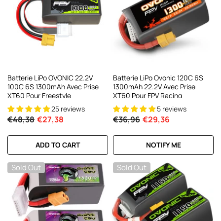
C200W/DC300Wx2 15A, Chargeur
ntelligent Pour Batteries RC Et FPV
21 reviews
€160,59
€106,59
ADD TO CART
Batterie LiPo OVONIC 22.2V
Batterie LiPo Ovonic 120C 6S
100C 6S 1300mAh Avec Prise
1300mAh 22.2V Avec Prise
XT60 Pour Freestyle
XT60 Pour FPV Racing
25 reviews
5 reviews
€48,38
€27,38
€36,96
€29,36
ADD TO CART
NOTIFY ME
Sold Out
Sold Out