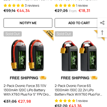
Racing
3 reviews
1 review
€59,14
€44,34
€27,26
€18,31
From
NOTIFY ME
ADD TO CART
Sold Out
Sold Out
2-Pack Ovonic Force 3S 11.1V
2-Pack Ovonic Force 6S
1300mAh 120C LiPo Battery
1300mAh 130C 22.2V LiPo
With XT60 Plug For 5" FPV Drone
Battery Pack W/XT60 Plug For
& Glider
FPV Racing, High-Speed Drone
1 review
€37,06
€27,98
& EDF Jet
€57,70
€43,36