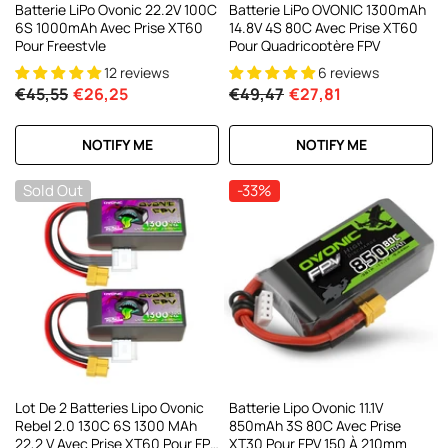
Batterie LiPo Ovonic 22.2V 100C
Batterie LiPo OVONIC 1300mAh
6S 1000mAh Avec Prise XT60
14.8V 4S 80C Avec Prise XT60
Pour Freestyle
Pour Quadricoptère FPV
12 reviews
6 reviews
€45,55
€26,25
€49,47
€27,81
NOTIFY ME
NOTIFY ME
Sold Out
-33%
Lot De 2 Batteries Lipo Ovonic
Batterie Lipo Ovonic 11.1V
Rebel 2.0 130C 6S 1300 MAh
850mAh 3S 80C Avec Prise
22,2 V Avec Prise XT60 Pour FPV
XT30 Pour FPV 150 À 210mm