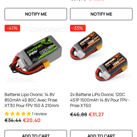
NOTIFY ME
NOTIFY ME
-41%
-33%
Batterie Lipo Ovonic 14.8V
2x Batterie LiPo Ovonic 120C
850mAh 4S 80C Avec Prise
4S1P 1500mAh 14.8V Pour FPV -
XT30 Pour FPV 150 À 210mm
Prise XT60
1 review
€46,88
€31,27
€34,44
€20,40
ADD TO CART
ADD TO CART