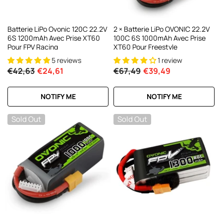
Batterie LiPo Ovonic 120C 22.2V
2 × Batterie LiPo OVONIC 22.2V
6S 1200mAh Avec Prise XT60
100C 6S 1000mAh Avec Prise
Pour FPV Racing
XT60 Pour Freestyle
5 reviews
1 review
€42,63
€24,61
€67,49
€39,49
NOTIFY ME
NOTIFY ME
Sold Out
Sold Out