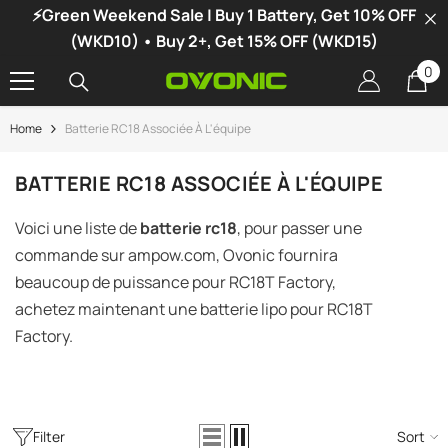
⚡Green Weekend Sale | Buy 1 Battery, Get 10% OFF
SKIP TO CONTENT
(WKD10) • Buy 2+, Get 15% OFF (WKD15)
0
0
it
Home
Batterie RC18 Associée À L'équipe
-34%
BATTERIE RC18 ASSOCIÉE À L'ÉQUIPE
Voici une liste de
batterie rc18
, pour passer une
commande sur ampow.com, Ovonic fournira
beaucoup de puissance pour RC18T Factory,
achetez maintenant une batterie lipo pour RC18T
Factory.
hargeur LiPo Double Canal Ovonic X1
Filter
Sort