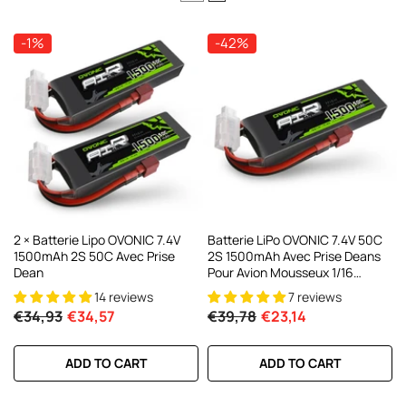
C200W/DC300Wx2 15A, Chargeur
ntelligent Pour Batteries RC Et FPV
-1%
-42%
21 reviews
€160,59
€106,59
ADD TO CART
2 × Batterie Lipo OVONIC 7.4V
Batterie LiPo OVONIC 7.4V 50C
1500mAh 2S 50C Avec Prise
2S 1500mAh Avec Prise Deans
Dean
Pour Avion Mousseux 1/16
Voiture
14 reviews
7 reviews
€34,93
€34,57
€39,78
€23,14
ADD TO CART
ADD TO CART