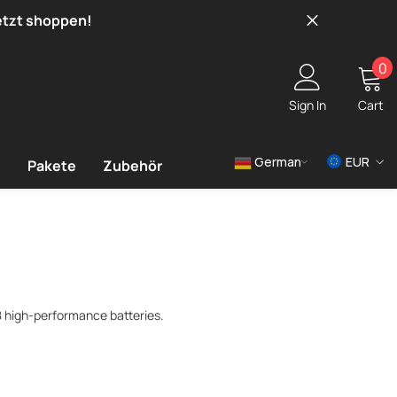
etzt shoppen!
0
0
i
Sign In
Cart
German
EUR
e
Pakete
Zubehör
USD
EUR
GBP
8 high-performance batteries.