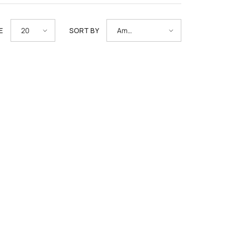
E
SORT BY
20
Am
relevantesten