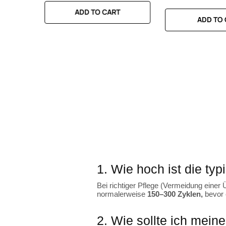
RT
ADD TO CART
ADD TO CA
ADD TO
1. Wie hoch ist die t
Bei richtiger Pflege (Vermeidung einer
normalerweise
150–300 Zyklen,
bevor e
2. Wie sollte ich mein