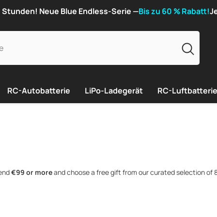
8 Stunden! Neue Blue Endless-Serie —
Bis zu 60 % Rabatt!
J
RC-Autobatterie
LiPo-Ladegerät
RC-Luftbatteri
pend
€99 or more
and choose a free gift from our curated selection of 