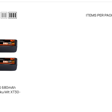
ITEMS PER PAG
el LiPo-
4S 680mAh
/DC300Wx2
kku Mit XT30-
adegerät
us
ews