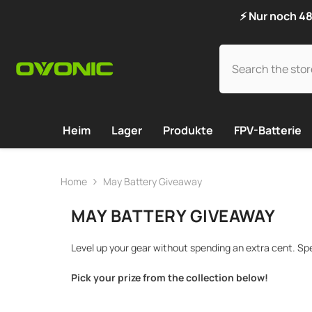
SKIP TO CONTENT
⚡ Nur noch 4
Heim
Lager
Produkte
FPV-Batterie
Home
May Battery Giveaway
MAY BATTERY GIVEAWAY
Level up your gear without spending an extra cent. S
Pick your prize from the collection below!