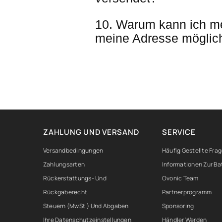
10. Warum kann ich me
meine Adresse mögliche
ZAHLUNG UND VERSAND
SERVICE
Versandbedingungen
Häufig Gestellte Fra
Zahlungsarten
Informationen Zur Ba
Rückerstattungs- Und
Ovonic Team
Rückgaberecht
Partnerprogramm
Steuern (MwSt.) Und Abgaben
Sponsoring
Ihre Datenschutzeinstellungen
Händler Werden