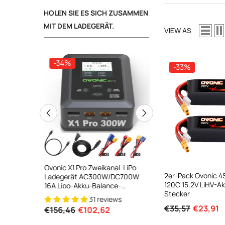
HOLEN SIE ES SICH ZUSAMMEN
MIT DEM LADEGERÄT.
VIEW AS
-34%
-34%
-33%
ooth Smart
Ovonic X1 Pro Zweikanal-LiPo-
Ovonic X1 Dual Chann
2er-Pack Ovonic 
DC 700W
Ladegerät AC300W/DC700W
Ladegerät AC200W
120C 15,2V LiHV-A
lance
16A Lipo-Akku-Balance-
15A Smart Balance L
Stecker
peed
Ladegerät
Für RC- Und FPV-Akk
31 reviews
21 revi
l For 1-6S
€35,57
€23,91
€156,46
€102,62
€160,59
€106,59